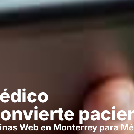
édico
convierte pacie
ginas Web en Monterrey para Méd